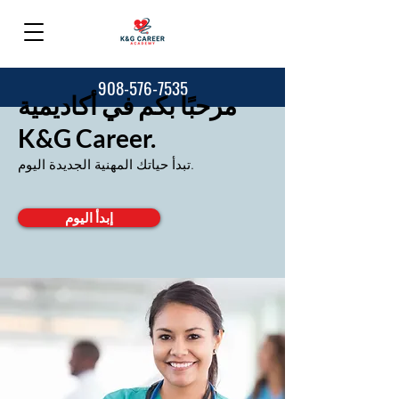
908-576-7535
مرحبًا بكم في أكاديمية
K&G Career.
تبدأ حياتك المهنية الجديدة اليوم.
إبدأ اليوم