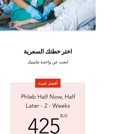
اختر خطتك السعرية
ابحث عن واحدة تناسبك
أفضل قيمة
Phleb Half Now, Half
Later - 2 - Weeks
US$
US$
425