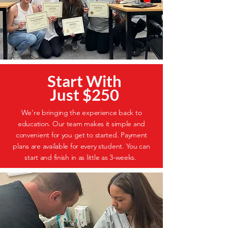
Start With
Just $250
We're bringing the experience back to
education. Our team makes it simple and
convenient for you get to started. Payment
plans are available for every student. You can
start and finish in as little as 3-weeks.