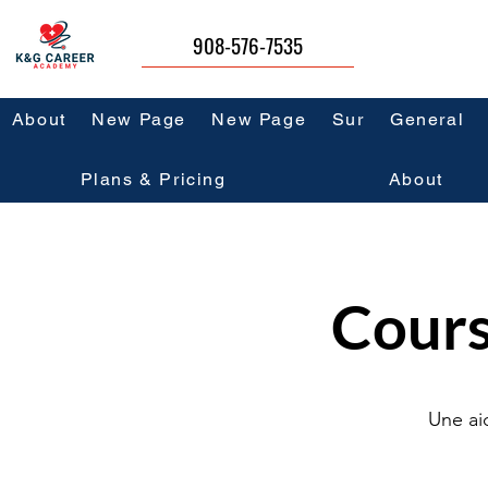
908-576-7535
About
New Page
New Page
Sur
General
Plans & Pricing
About
Cours
Une aid