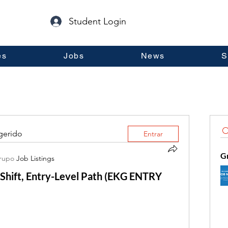
Student Login
es
Jobs
News
S
gerido
Entrar
G
grupo
Job Listings
 Shift, Entry-Level Path (EKG ENTRY