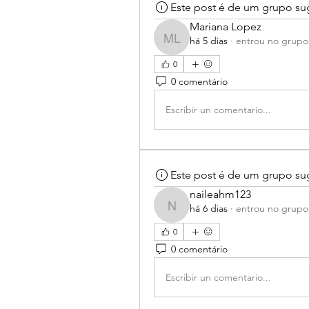
Este post é de um grupo su
Mariana Lopez
há 5 dias
·
entrou no grupo
Mariana Lopez
0
0 comentário
Escribir un comentario...
Este post é de um grupo su
naileahm123
há 6 dias
·
entrou no grupo
naileahm123
0
0 comentário
Escribir un comentario...