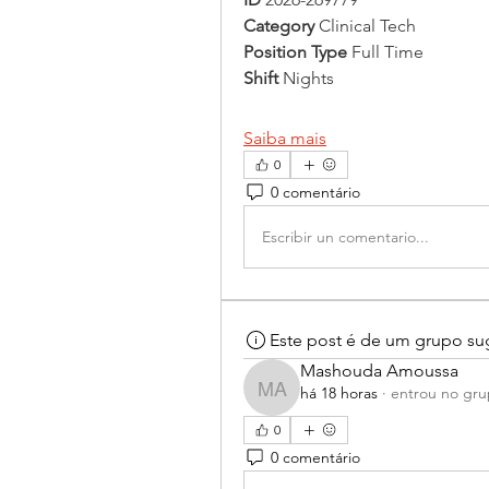
Category 
Clinical Tech
Position Type 
Full Time
Shift 
Nights
Saiba mais
0
0 comentário
Escribir un comentario...
Este post é de um grupo su
Mashouda Amoussa
há 18 horas
·
entrou no gr
Mashouda Amoussa
0
0 comentário