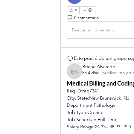
0
0 comentário
Escribir un comentario...
Este post é de um grupo su
Briana Alvarado
há 4 dias
·
publicou no gru
Briana Alvarado
Medical Billing and Coding
Req ID:req7341
City, State:New Brunswick, NJ
Department:Pathology
Job Type:On-Site
Job Schedule:Full-Time
Salary Range:24.33 - 38.93 USD