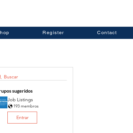
hop
Register
Contact
Buscar
rupos sugeridos
Job Listings
193 membros
Entrar