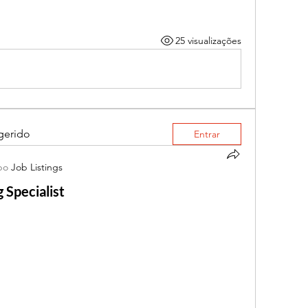
25 visualizações
gerido
Entrar
po
Job Listings
 Specialist