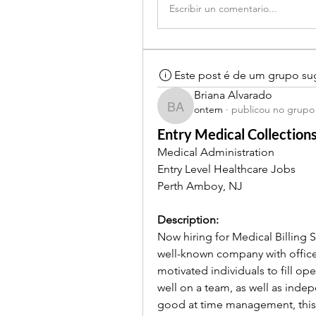
Escribir un comentario...
Este post é de um grupo su
Briana Alvarado
ontem
·
publicou no grupo
Briana Alvarado
Entry Medical Collections
Medical Administration
Entry Level Healthcare Jobs
Perth Amboy, NJ
Description:
Now hiring for Medical Billing S
well-known company with offices
motivated individuals to fill ope
well on a team, as well as indep
good at time management, this c