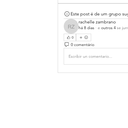
Este post é de um grupo su
rachelle zambrano
há 8 dias
·
e
outros 4
se jun
rachelle zambrano
0
0 comentário
Escribir un comentario...