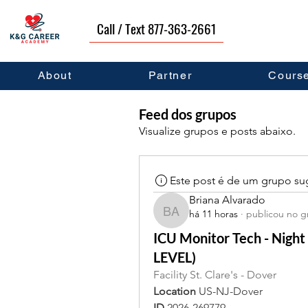
Call / Text 877-363-2661
About
Partner
Cours
Feed dos grupos
Visualize grupos e posts abaixo.
Este post é de um grupo su
Briana Alvarado
há 11 horas
·
publicou no 
Briana Alvarado
ICU Monitor Tech - Night
LEVEL)
Facility St. Clare's - Dover
Location 
US-NJ-Dover
ID 
2026-269779