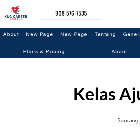
908-576-7535
About
New Page
New Page
Tentang
Gener
Plans & Pricing
About
Kelas Aj
Seorang 