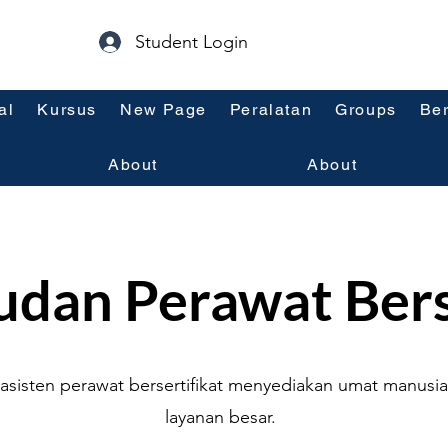
Student Login
al
Kursus
New Page
Peralatan
Groups
Ber
About
About
udan Perawat Bers
asisten perawat bersertifikat menyediakan umat manusi
layanan besar.