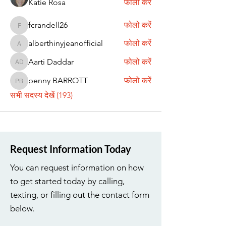
Katie Rosa
फोलो करें
fcrandell26
फोलो करें
fcrandell26
alberthinyjeanofficial
फोलो करें
alberthinyjeanofficial
Aarti Daddar
फोलो करें
Aarti Daddar
penny BARROTT
फोलो करें
penny BARROTT
सभी सदस्य देखें (193)
Request Information Today
You can request information on how
to get started today by calling,
texting, or filling out the contact form
below.