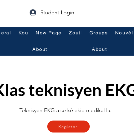
Student Login
eral
Kou
New Page
Zouti
Groups
Nouvèl
About
About
Klas teknisyen EK
Teknisyen EKG a se kè ekip medikal la.
Register