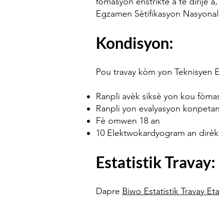
fòmasyon enstriktè a te dirije 
Egzamen Sètifikasyon Nasyona
Kondisyon:
Pou travay kòm yon Teknisyen E
Ranpli avèk siksè yon kou fòm
Ranpli yon evalyasyon konpetan
Fè omwen 18 an
10 Elektwokardyogram an dirèk
Estatistik Travay:
Dapre
Biwo Estatistik Travay E