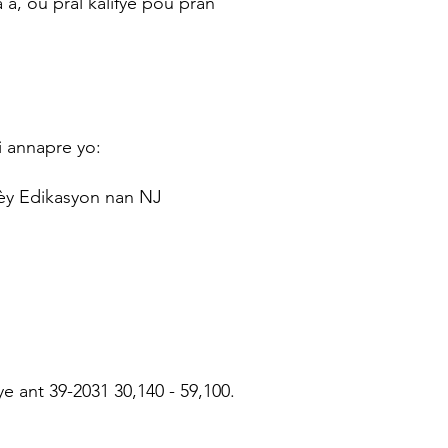
 a, ou pral kalifye pou pran
i annapre yo:
èy Edikasyon nan NJ
 ant 39-2031 30,140 - 59,100.