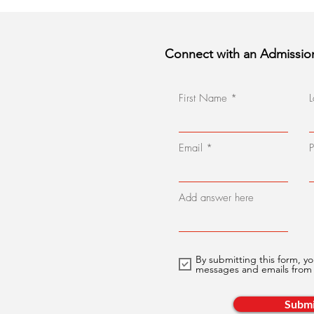
Connect with an Admissio
First Name
Email
Add answer here
By submitting this form, yo
messages and emails fro
Submi