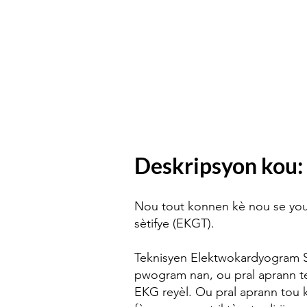
Deskripsyon kou:
Nou tout konnen kè nou se you
sètifye (EKGT).
Teknisyen Elektwokardyogram Sèt
pwogram nan, ou pral aprann te
EKG reyèl. Ou pral aprann tou ki