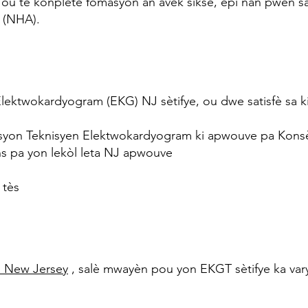
a, ou te konplete fòmasyon an avèk siksè, epi nan pwen sa
l (NHA).
lektwokardyogram (EKG) NJ sètifye, ou dwe satisfè sa k
asyon Teknisyen Elektwokardyogram ki apwouve pa Kons
s pa yon lekòl leta NJ apwouve
 tès
ta New Jersey
, salè mwayèn pou yon EKGT sètifye ka varye