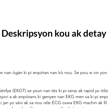
Deskripsyon kou ak detay
n nan ògàn ki pi enpòtan nan kò nou. Se pou w vin yon
ifye (EKGT) se youn nan tès ki pi senp ak rapid yo itili
yori a ak enpòtans ki genyen nan EKG men sa ki pi enpò
 jan yo sèvi ak sa nou rele ECG oswa EKG machin ak fil pl