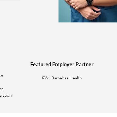
Featured Employer Partner
on
RWJ Barnabas Health
ce
ciation