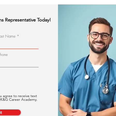
ns Representative Today!
Last Name
Phone
u agree to receive text
m K&G Career Academy.
t