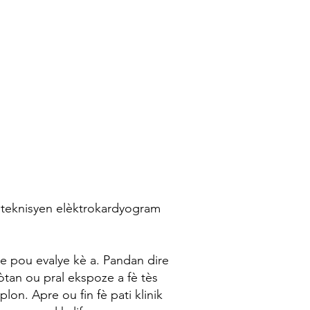
 teknisyen elèktrokardyogram
ze pou evalye kè a. Pandan dire
tan ou pral ekspoze a fè tès
on. Apre ou fin fè pati klinik