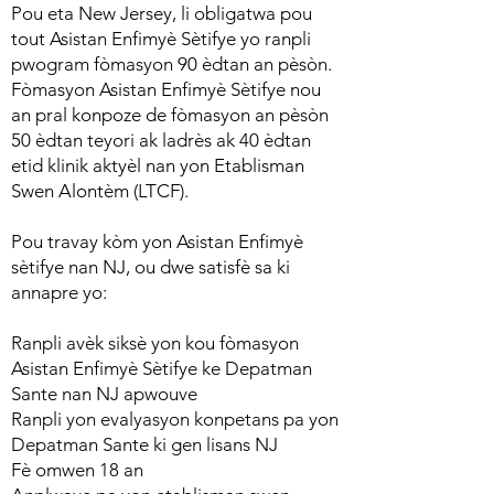
Pou eta New Jersey, li obligatwa pou
tout Asistan Enfimyè Sètifye yo ranpli
pwogram fòmasyon 90 èdtan an pèsòn.
Fòmasyon Asistan Enfimyè Sètifye nou
an pral konpoze de fòmasyon an pèsòn
50 èdtan teyori ak ladrès ak 40 èdtan
etid klinik aktyèl nan yon Etablisman
Swen Alontèm (LTCF).
Pou travay kòm yon Asistan Enfimyè
sètifye nan NJ, ou dwe satisfè sa ki
annapre yo:
Ranpli avèk siksè yon kou fòmasyon
Asistan Enfimyè Sètifye ke Depatman
Sante nan NJ apwouve
Ranpli yon evalyasyon konpetans pa yon
Depatman Sante ki gen lisans NJ
Fè omwen 18 an