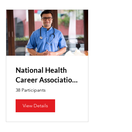
National Health
Career Association
Exam
38 Participants
View Details