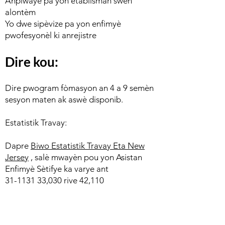
Anplwaye pa yon etablisman swen
alontèm
Yo dwe sipèvize pa yon enfimyè
pwofesyonèl ki anrejistre
Dire kou:
Dire pwogram fòmasyon an 4 a 9 semèn
sesyon maten ak aswè disponib.
Estatistik Travay:
Dapre
Biwo Estatistik Travay Eta New
Jersey
, salè mwayèn pou yon Asistan
Enfimyè Sètifye ka varye ant
31-1131 33
,030 rive 42,110