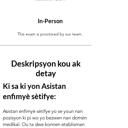
In-Person
This exam is proctored by our team.
Deskripsyon kou ak
detay
Ki sa ki yon Asistan
enfimyè sètifye:
Asistan enfimyè sètifye yo se youn nan
pozisyon ki pi wo yo bezwen nan domèn
medikal. Ou ta dwe konnen etablisman