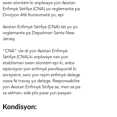
swen alontèm ki anplwaye yon Asistan
Enfimyè Sètifye (CNA) yo reglemante pa
Divizyon Afè Konsomatè yo, epi
Asistan Enfimyè Sètifye (CNA) tèt yo yo
reglemante pa Depatman Sante New
Jersey.
"CNA" vle di yon Asistan Enfimyè
Sètifye (CNA) ki anplwaye nan yon
etablisman swen alontèm epi ki, anba
sipèvizyon yon enfimyè pwofesyonèl ki
anrejistre, swiv yon rejim enfimyè delege
oswa fè travay yo delege. Responsablite
yon Asistan Enfimyè Sitifye se, men se pa
sa sèlman, ede plis pase yon pasyan
Kondisyon: