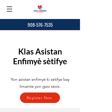
908-576-7535
Klas Asistan
Enfimyè sètifye
Yon asistan enfimyè ki sètifye bay
limanite yon gwo sèvis.
Register Now