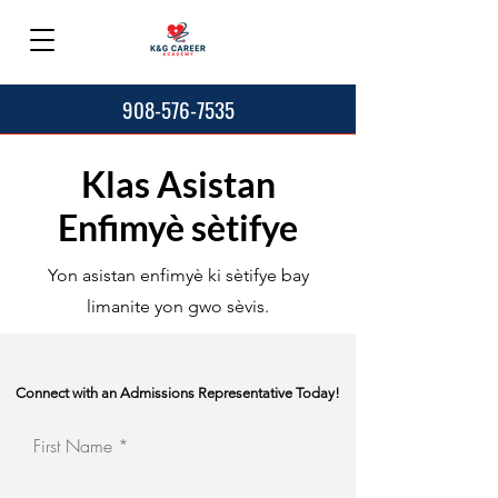
908-576-7535
Klas Asistan
Enfimyè sètifye
Yon asistan enfimyè ki sètifye bay
limanite yon gwo sèvis.
Connect with an Admissions Representative Today!
First Name