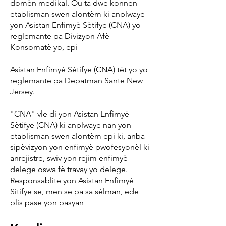
domèn medikal. Ou ta dwe konnen
etablisman swen alontèm ki anplwaye
yon Asistan Enfimyè Sètifye (CNA) yo
reglemante pa Divizyon Afè
Konsomatè yo, epi
Asistan Enfimyè Sètifye (CNA) tèt yo yo
reglemante pa Depatman Sante New
Jersey.
"CNA" vle di yon Asistan Enfimyè
Sètifye (CNA) ki anplwaye nan yon
etablisman swen alontèm epi ki, anba
sipèvizyon yon enfimyè pwofesyonèl ki
anrejistre, swiv yon rejim enfimyè
delege oswa fè travay yo delege.
Responsablite yon Asistan Enfimyè
Sitifye se, men se pa sa sèlman, ede
plis pase yon pasyan