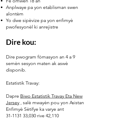
Fè omwen 18 an
Anplwaye pa yon etablisman swen
alontèm
Yo dwe sipèvize pa yon enfimyè
pwofesyonèl ki anrejistre
Dire kou:
Dire pwogram fòmasyon an 4 a 9
semèn sesyon maten ak aswè
disponib.
Estatistik Travay:
Dapre
Biwo Estatistik Travay Eta New
Jersey
, salè mwayèn pou yon Asistan
Enfimyè Sètifye ka varye ant
31-1131 33
,030 rive 42,110