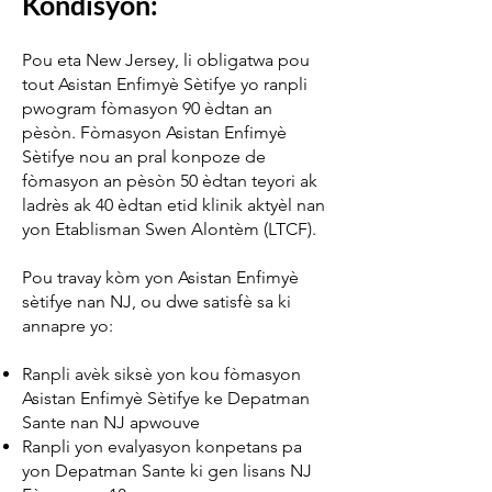
Kondisyon:
Pou eta New Jersey, li obligatwa pou
tout Asistan Enfimyè Sètifye yo ranpli
pwogram fòmasyon 90 èdtan an
pèsòn. Fòmasyon Asistan Enfimyè
Sètifye nou an pral konpoze de
fòmasyon an pèsòn 50 èdtan teyori ak
ladrès ak 40 èdtan etid klinik aktyèl nan
yon Etablisman Swen Alontèm (LTCF).
Pou travay kòm yon Asistan Enfimyè
sètifye nan NJ, ou dwe satisfè sa ki
annapre yo:
Ranpli avèk siksè yon kou fòmasyon
Asistan Enfimyè Sètifye ke Depatman
Sante nan NJ apwouve
Ranpli yon evalyasyon konpetans pa
yon Depatman Sante ki gen lisans NJ