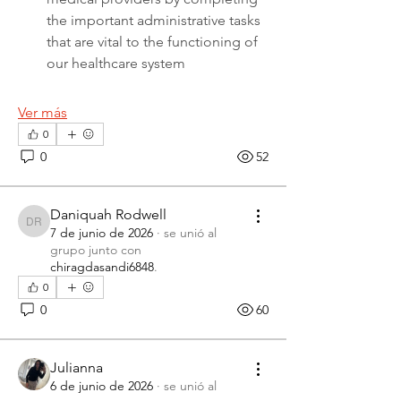
the important administrative tasks 
that are vital to the functioning of 
our healthcare system
Ver más
0
0
52
Daniquah Rodwell
Daniquah Rodwell
7 de junio de 2026
·
se unió al
grupo junto con
chiragdasandi6848
.
0
0
60
Julianna
6 de junio de 2026
·
se unió al