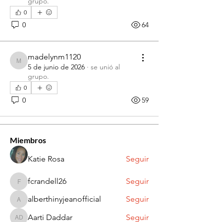
grupo.
0
0
64
madelynm1120
madelynm1120
5 de junio de 2026
·
se unió al
Acerca de
grupo.
Discover fresh job openings every day,
0
expert resume support
...
0
59
Leer más
Miembros
Katie Rosa
Seguir
fcrandell26
Seguir
fcrandell26
alberthinyjeanofficial
Seguir
alberthinyjeanofficial
Aarti Daddar
Seguir
Aarti Daddar