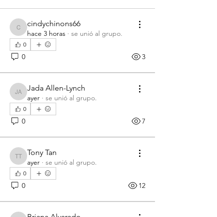
cindychinons66
cindychinons66
hace 3 horas
·
se unió al grupo.
0
0
3
Jada Allen-Lynch
Jada Allen-Lynch
ayer
·
se unió al grupo.
0
0
7
Tony Tan
Tony Tan
ayer
·
se unió al grupo.
0
0
12
Briana Alvarado