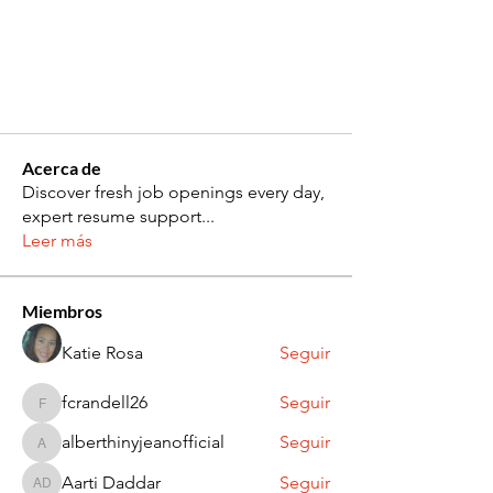
Acerca de
Discover fresh job openings every day,
expert resume support
...
Leer más
Miembros
Katie Rosa
Seguir
fcrandell26
Seguir
fcrandell26
alberthinyjeanofficial
Seguir
alberthinyjeanofficial
Aarti Daddar
Seguir
Aarti Daddar