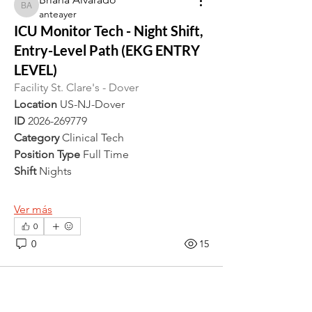
Briana Alvarado
anteayer
ICU Monitor Tech - Night Shift,
Entry-Level Path (EKG ENTRY
LEVEL)
Facility St. Clare's - Dover
Location 
US-NJ-Dover
ID 
2026-269779
Category 
Clinical Tech
Position Type 
Full Time
Shift 
Nights
Ver más
0
0
15